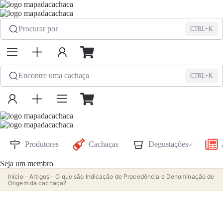
Procurar por
CTRL+K
Encontre uma cachaça
CTRL+K
Produtores
Cachaças
Degustações
Seja um membro
Início
-
Artigos
-
O que são Indicação de Procedência e Denominação de
Origem da cachaça?