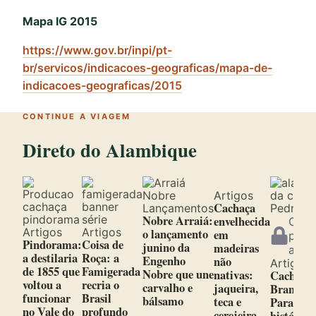
Mapa IG 2015
https://www.gov.br/inpi/pt-
br/servicos/indicacoes-geograficas/mapa-de-
indicacoes-geograficas/2015
CONTINUE A VIAGEM
Direto do Alambique
Artigos
Cachaça
Lançamentos
Nobre Arraiá:
envelhecida
Cont
Artigos
Artigos
o lançamento
em
para
Pindorama:
Coisa de
junino da
madeiras
assi
a destilaria
Roça: a
Engenho
não
Artigos
de 1855 que
Famigerada
Nobre que une
nativas:
Cachaça 
voltou a
recria o
carvalho e
jaqueira,
Branca d
funcionar
Brasil
bálsamo
teca e
Paraty:
no Vale do
profundo
cerejeira