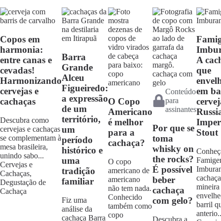
Copos em
Famig
harmonia:
Imbur
Barra
entre canas e
A cac
Grande
cevadas!
que
Alceu
Harmonizando
envel
Figueiredo:
cervejas e
em bar
Conteúdo
a expressão
para
cachaças
O Copo
cervej
de um
assinantes
Americano
Russi
território,
Descubra como
é melhor
Imper
Por que se
um
cervejas e cachaças
para a
Stout
toma
se complementam à
período
cachaça?
mesa brasileira,
whisky on
histórico e
Conheç
unindo sabo...
the rocks?
uma
Famige
O copo
Cervejas e
É possível
Imburan
tradição
americano de
Cachaças,
cachaça
beber
americano
familiar
Degustação de
mineira
não tem nada.
cachaça
Cachaça
envelhe
Conhecido
com gelo?
Fiz uma
barril q
também como
análise da
anterio..
copo
cachaça Barra
Descubra a