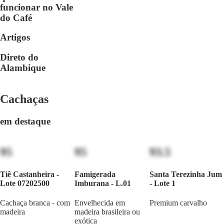
funcionar no Vale
do Café
Artigos
Direto do
Alambique
Cachaças
em destaque
95
95
93.5
Tiê Castanheira -
Famigerada
Santa Terezinha Jum
Lote 07202500
Imburana - L.01
- Lote 1
Cachaça branca - com
Envelhecida em
Premium carvalho
madeira
madeira brasileira ou
exótica