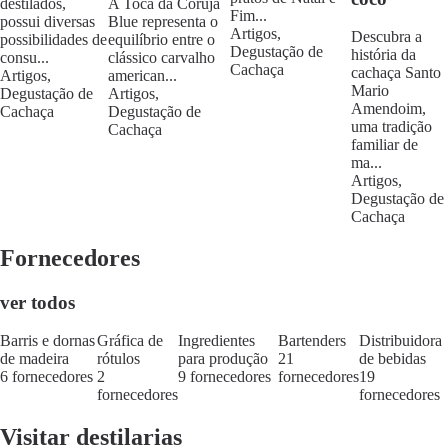
destilados,
A Toca da Coruja
Fim...
possui diversas
Blue representa o
Artigos,
Descubra a
possibilidades de
equilíbrio entre o
Degustação de
história da
consu...
clássico carvalho
Cachaça
cachaça Santo
Artigos,
american...
Mario
Degustação de
Artigos,
Amendoim,
Cachaça
Degustação de
uma tradição
Cachaça
familiar de
ma...
Artigos,
Degustação de
Cachaça
Fornecedores
ver todos
Barris e dornas
Gráfica de
Ingredientes
Bartenders
Distribuidora
de madeira
rótulos
para produção
21
de bebidas
6 fornecedores
2
9 fornecedores
fornecedores
19
fornecedores
fornecedores
Visitar destilarias