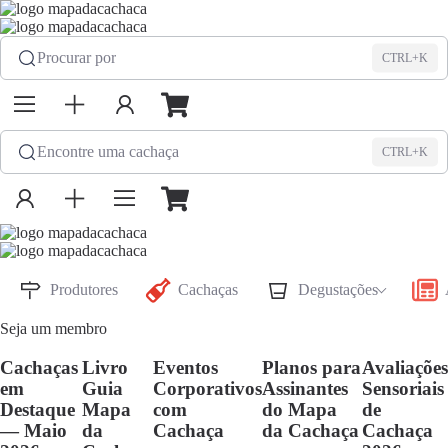
Procurar por
CTRL+K
Encontre uma cachaça
CTRL+K
Produtores
Cachaças
Degustações
Seja um membro
Cachaças
Livro
Eventos
Planos para
Avaliações
em
Guia
Corporativos
Assinantes
Sensoriais
Destaque
Mapa
com
do Mapa
de
— Maio
da
Cachaça
da Cachaça
Cachaça