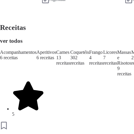
Receitas
ver todos
Acompanhamentos
Aperitivos
Carnes
Coquetéis
Frango
Licores
Massas
M
6 receitas
6 receitas
13
302
4
7
e
2
receitas
receitas
receitas
receitas
Risotos
r
9
receitas
5