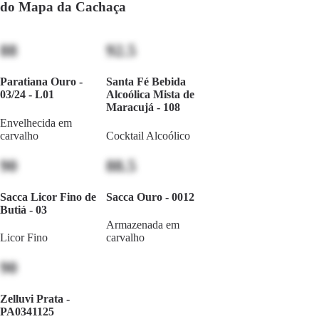
do Mapa da Cachaça
88
92.5
Paratiana Ouro -
Santa Fé Bebida
03/24 - L01
Alcoólica Mista de
Maracujá - 108
Envelhecida em
carvalho
Cocktail Alcoólico
90
88.5
Sacca Licor Fino de
Sacca Ouro - 0012
Butiá - 03
Armazenada em
Licor Fino
carvalho
90
Zelluvi Prata -
PA0341125