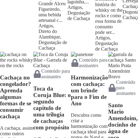
Cerveja
lagoinha,...
Grande Alceu
história do
Cachaça
Artigos,
Figueiredo,
whisky on the
Degust
Degustação
uma bebida
rocks e como
Cachaç
de Cachaça
artesanal c...
essa forma de
Artigos,
consumo
Direto do
pode ser...
Alambique,
Artigos,
Degustação de
Degustação
Cachaça
de Cachaça
Conteúdo para
assinantes
Conteúdo para
assinantes
Cachaça no
Harmonização
Conteúdo
congelador?
com cachaça:
para
Toca da
Aprenda
um brinde
assinantes
Coruja Blue: o
algumas
para o Fim de
segundo
formas de se
Ano
Santo
capítulo de
consumir
Mario
uma trilogia
Descubra como
cachaça
Amendoim,
de cachaças
criar a
docinho de
harmonização com
com propósito
A cachaça, assim
água de
cachaça ideal para
como outros
coco
pratos de Natal e