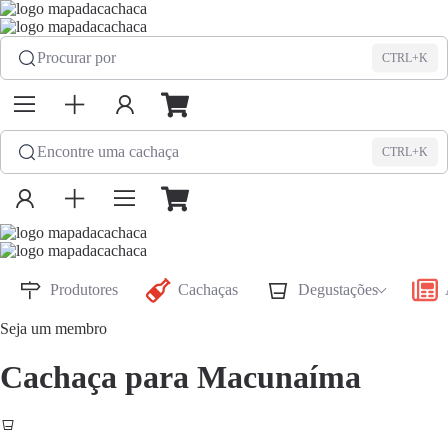
Procurar por
CTRL+K
Encontre uma cachaça
CTRL+K
Produtores
Cachaças
Degustações
Seja um membro
Cachaça para Macunaíma