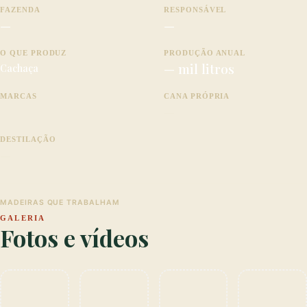
FAZENDA
RESPONSÁVEL
—
—
O QUE PRODUZ
PRODUÇÃO ANUAL
— mil litros
Cachaça
MARCAS
CANA PRÓPRIA
—
DESTILAÇÃO
—
MADEIRAS QUE TRABALHAM
GALERIA
Fotos e vídeos