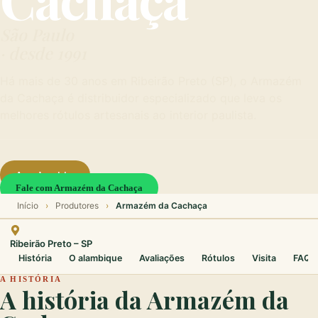
São Paulo
1991
Há mais de 30 anos em Ribeirão Preto (SP), o Armazém
da Cachaça é distribuidor especializado que leva os
melhores rótulos artesanais ao interior paulista.
Agendar visita
Fale com Armazém da Cachaça
Início
›
Produtores
›
Armazém da Cachaça
Ribeirão Preto – SP
História
O alambique
Avaliações
Rótulos
Visita
FAQ
A HISTÓRIA
A história da Armazém da