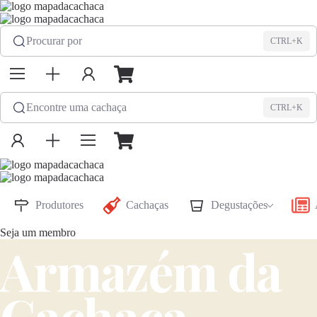
Procurar por
CTRL+K
Encontre uma cachaça
CTRL+K
Produtores
Cachaças
Degustações
Seja um membro
Armazém da
Cachaça