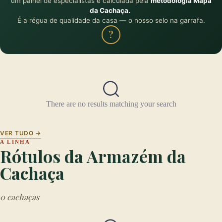
um painel de especialistas e calculada pela
metodologia Mapa
da Cachaça.
É a régua de qualidade da casa — o nosso selo na garrafa.
?
There are no results matching your search
VER TUDO →
A LINHA
Rótulos da Armazém da
Cachaça
0 cachaças