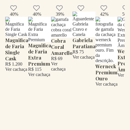
40%
40%
39%
42%
50
Magnifica
Gabriela
Cobra
Magnifica
de Faria
Paratiana
Coral
Wern
de Faria
Single
R$ 75
Amarello
Extr
Extra
Ver cachaça
Cask
R$ 69
Pre
Premium
Ver
R$ 1.200
Werneck
Âmb
cachaça
Ver cachaça
R$ 115
Premium
Ver cachaça
Ver ca
Ouro
Ver cachaça