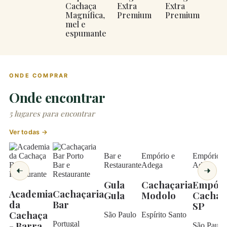
Cachaça
Extra
Extra
Magnífica,
Premium
Premium
mel e
espumante
ONDE COMPRAR
Onde encontrar
5 lugares para encontrar
Ver todas →
Bar e
Empório e
Empório e
Bar e
Bar e
Restaurante
Adega
Adega
Restaurante
Restaurante
Gula
Cachaçaria
Empóri
Academia
Cachaçaria
Gula
Modolo
Cachaç
da
Bar
SP
Cachaça
São Paulo
Espírito Santo
Portugal
- Barra
São Paulo