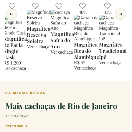
40%
48%
43%
Magnífica
Magnífica
Reserva
Magnifica
Safra do
Soleira
Magnífica
Magnífica
de Faria
Ano
Ver cachaça
Bica do
Tradicional
Single
Ver cachaça
Alambique
Ipê
Cask
R$ 55
Ver cachaça
R$ 1.200
Ver cachaça
Ver cachaça
DA MESMA REGIÃO
Mais cachaças de Rio de Janeiro
12 cachaças
Ver todas →