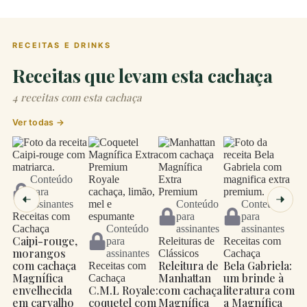
RECEITAS E DRINKS
Receitas que levam esta cachaça
4 receitas com esta cachaça
Ver todas →
Conteúdo
para
assinantes
Conteúdo
Conteúdo
Receitas com
para
para
Cachaça
Conteúdo
assinantes
assinantes
Caipi-rouge,
para
Releituras de
Receitas com
morangos
assinantes
Clássicos
Cachaça
com cachaça
Releitura de
Bela Gabriela:
Receitas com
Magnífica
Manhattan
um brinde à
Cachaça
envelhecida
C.M.L Royale:
com cachaça
literatura com
em carvalho
coquetel com
Magnífica
a Magnífica