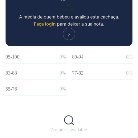
A média de quem bebeu e avaliou esta cachaça.
Faça login
para deixar a sua nota.
›
95-100
0%
89-94
0%
83-88
0%
77-82
0%
55-76
0%
No posts available