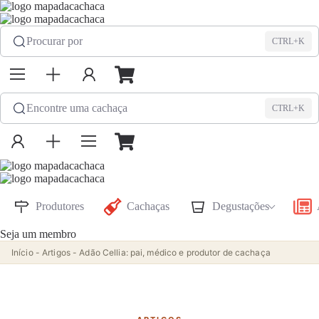
Procurar por
CTRL+K
Encontre uma cachaça
CTRL+K
Produtores
Cachaças
Degustações
Seja um membro
Início
-
Artigos
-
Adão Cellia: pai, médico e produtor de cachaça