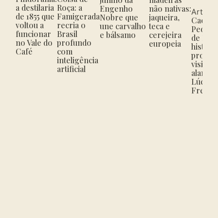
ass
a destilaria
Roça: a
Engenho
não nativas:
Artigo
de 1855 que
Famigerada
Nobre que
jaqueira,
Cachaç
voltou a
recria o
une carvalho
teca e
Pedra 
funcionar
Brasil
e bálsamo
cerejeira
de Para
no Vale do
profundo
europeia
história
Café
com
produç
inteligência
visitaç
artificial
alambi
Lúcio 
Freire