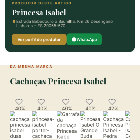
PRODUTOR DESTE ARTIGO
Princesa Isabel
Estrada Bebedouro x Baunilha, Km 26 Desengano
Linhares – ES 29055-570
Ver perfil do produtor
WhatsApp
DA MESMA MARCA
Cachaças Princesa Isabel
40%
40%
40%
40%
42%
42