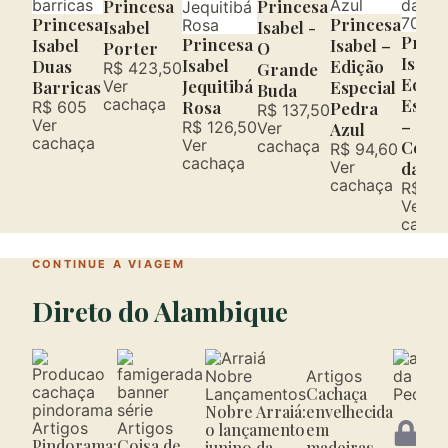
Princesa
Princesa
Princesa
Princesa
Isabel
Isabel -
Princ
Princesa
Isabel
Isabel –
Porter
O
Isabel
Isabel
Duas
Edição
R$ 423,50
Grande
Ediçã
Jequitibá
Barricas
Ver
Especial
Buda
cachaça
Espec
Rosa
R$ 605
Pedra
R$ 137,50
Ver
–
R$ 126,50
Ver
Azul
cachaça
Ver
cachaça
Conv
R$ 94,60
cachaça
Ver
da Pe
cachaça
R$ 94
Ver
cacha
CONTINUE A VIAGEM
Direto do Alambique
Artigos
Cachaça
Lançamentos
Nobre Arraiá:
envelhecida
Con
Artigos
Artigos
o lançamento
em
par
Pindorama:
Coisa de
junino da
madeiras