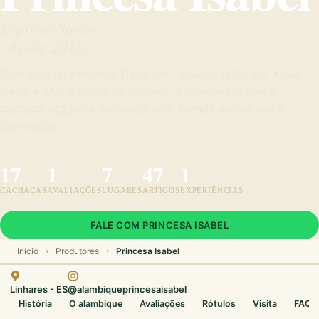
Espírito Santo
2016
Destilada na Fazenda Tupã, em Linhares (ES), por Adão
Cellia e Maria Isabel de Moraes, a Princesa Isabel é
cachaça orgânica capixaba com blends exclusivos e
premiados.
17
1
7
47
1
CACHAÇAS
AVALIAÇÕES
LUGARES
ARTIGOS
EXPERIÊNCIAS
FALE COM PRINCESA ISABEL
Início
›
Produtores
›
Princesa Isabel
Linhares - ES
@alambiqueprincesaisabel
História
O alambique
Avaliações
Rótulos
Visita
FAQ