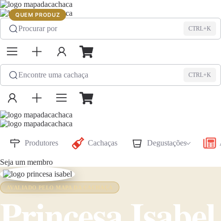
QUEM PRODUZ
Procurar por
CTRL+K
Encontre uma cachaça
CTRL+K
Produtores
Cachaças
Degustações
Seja um membro
AVALIADO PELO MAPA DA CACHAÇA
Princesa Isabel