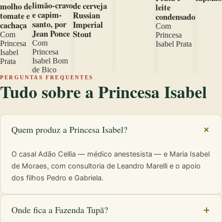
limão-cravo
de cerveja
molho de
leite
e capim-
Russian
tomate e
condensado
santo, por
Imperial
cachaça
Com
Jean Ponce
Stout
Com
Princesa
Com
Princesa
Isabel Prata
Princesa
Isabel
Isabel Bom
Prata
de Bico
PERGUNTAS FREQUENTES
Tudo sobre a Princesa Isabel
Quem produz a Princesa Isabel?
O casal Adão Cellia — médico anestesista — e Maria Isabel
de Moraes, com consultoria de Leandro Marelli e o apoio
dos filhos Pedro e Gabriela.
Onde fica a Fazenda Tupã?