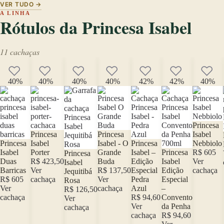
VER TUDO →
A LINHA
Rótulos da Princesa Isabel
11 cachaças
40%
40%
40%
40%
42%
42%
40%
Princesa
Princesa
Princesa
Isabel
Princesa
Isabel
Isabel - O
Princesa
Nebbiolo
Isabel
Porter
Grande
Isabel –
Princesa
R$ 605
Princesa
Duas
R$ 423,50
Buda
Edição
Isabel
Ver
Isabel
Barricas
Ver
R$ 137,50
Especial
Edição
cachaça
Jequitibá
R$ 605
cachaça
Ver
Pedra
Especial
Rosa
Ver
cachaça
Azul
–
R$ 126,50
cachaça
R$ 94,60
Convento
Ver
Ver
da Penha
cachaça
cachaça
R$ 94,60