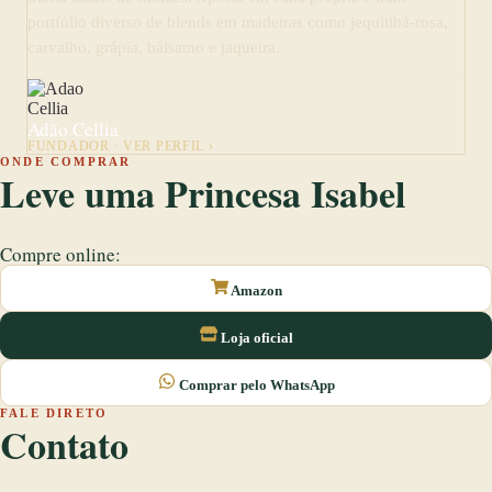
portfólio diverso de blends em madeiras como jequitibá-rosa,
carvalho, grápia, bálsamo e jaqueira.
Adão Cellia
FUNDADOR · VER PERFIL ›
ONDE COMPRAR
Leve uma Princesa Isabel
Compre online:
Amazon
Loja oficial
Comprar pelo WhatsApp
FALE DIRETO
Contato