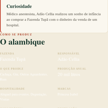
Curiosidade
Médico anestesista, Adão Cellia realizou um sonho de infância
ao comprar a Fazenda Tupã com o dinheiro da venda de um
hospital.
COMO SE PRODUZ
O alambique
FAZENDA
RESPONSÁVEL
Fazenda Tupã
Adão Cellia
O QUE PRODUZ
PRODUÇÃO ANUAL
20 mil litros
Cachaça
Gin
Outras Aguardentes
Rum
HOSPITALIDADE
MARCAS
Aluguel para eventos
Degustação
Princesa Isabel
Visitas