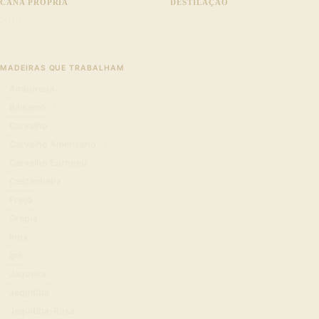
CANA PRÓPRIA
DESTILAÇÃO
Sim
—
MADEIRAS QUE TRABALHAM
Amburana
Bálsamo
Carvalho
Carvalho Americano
Carvalho Europeu
Castanheira
Freijó
Grápia
Inox
Ipê
Jaqueira
Jequitibá
Jequitibá-Rosa