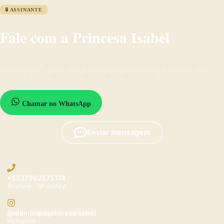
🔒 ASSINANTE
Fale com a Princesa Isabel
Tire dúvidas, agende sua visita ou descubra onde encontrar os
rótulos. A casa responde rápido pelo WhatsApp.
Chamar no WhatsApp
Enviar mensagem
+5527992575174
Telefone · WhatsApp
@alambiqueprincesaisabel
Instagram