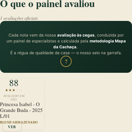
O que o painel avaliou
1 avaliações oficiais
Cada nota vem da nossa
avaliação às cegas
, conduzida por
um painel de especialistas e calculada pela
metodologia Mapa
da Cachaça.
É a régua de qualidade da casa — o nosso selo na garrafa.
?
88
★
★
★
☆
☆
AVALIADO EM
2025
Princesa Isabel - O
Grande Buda - 2025
L/01
BLEND ARMAZENADO
VER