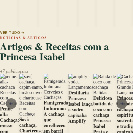
VER TUDO →
NOTÍCIAS & ARTIGOS
Artigos & Receitas com a
Princesa Isabel
47 publicações
Lançamentos
Destilaria
Cervejas e
Receitas
Batidas
Lançame
Deliciosa
Princes
Cachaças
Princesa
com
Famigerada
batida de
Grande
Isabel lança
Cachaça
Receitas
Imburana:
Penne
coco com
cachaça
com
a vodca
A cachaça
alla
Cachaça
cachaça
espirit
capixaba
Saví:
que
Cachaça:
Princesa
sustent
Amplify
cachaça,
envelheceu
massa
Isabel
e tradi
Chartreuse,
em barril
com
Prata e
capixa