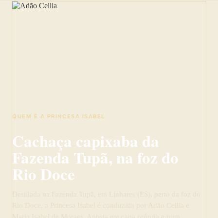
QUEM É A PRINCESA ISABEL
Cachaça capixaba da
Fazenda Tupã, na foz do
Rio Doce
Destilada na Fazenda Tupã, em Linhares (ES), perto da foz do
Rio Doce, a Princesa Isabel é conduzida por Adão Cellia e
Maria Isabel de Moraes. Aposta em cana própria e num