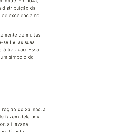
alidade. Em 1947,
 distribuição da
 de excelência no
ntemente de muitas
se fiel às suas
 à tradição. Essa
m um símbolo da
região de Salinas, a
de fazem dela uma
bor, a Havana
uro líquido.