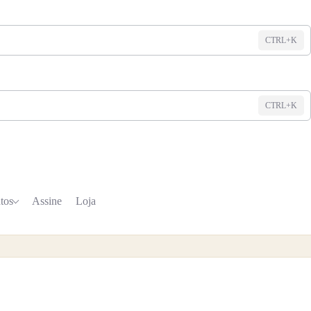
CTRL+K
CTRL+K
tos
Assine
Loja