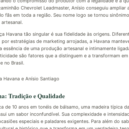
orçando o compromisso do produtor com a legalidade e a qu
aminhão Chevrolet Leadmaster, Anísio conseguiu ampliar a
o fãs em toda a região. Seu nome logo se tornou sinônimo
 artesanal.
a Havana tão singular é sua fidelidade às origens. Difere
por estratégias de marketing arrojadas, a Havana manteve-
 a essência de uma produção artesanal e intimamente ligada
nticidade são fatores que a distinguem e a transformam e
 no Brasil.
a: Tradição e Qualidade
ca de 10 anos em tonéis de bálsamo, uma madeira típica da 
ui um sabor inconfundível. Sua complexidade e intensida
ocasiões especiais e paladares exigentes. Para além do sa
ltural e histórico que a transforma em um verdadeiro teso