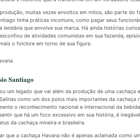
produção, muitas vezes envoltos em mitos, são parte do fa
antiago tinha práticas incomuns, como pagar seus funcioná
a lendária que envolve sua marca. Há ainda histórias curi
sconfiou de atividades comunistas em sua fazenda, episó
ais o folclore em torno de sua figura.
sio Santiago
xou um legado que vai além da produção de uma cachaça e
 Salinas como um dos polos mais importantes da cachaça no
amente o reconhecimento nacional e internacional da bebid
ntir que há um foco excessivo em sua história, é inegável
atus da cachaça mineira e brasileira.
car que a cachaça Havana não é apenas aclamada como u