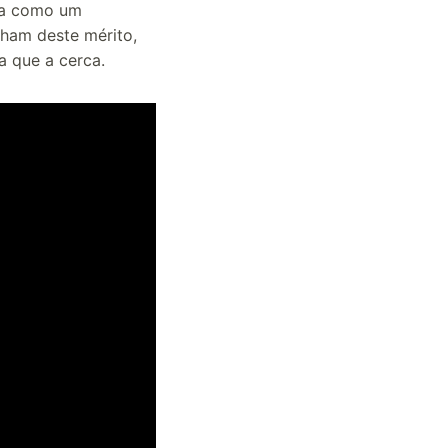
aça como um
lham deste mérito,
a que a cerca.