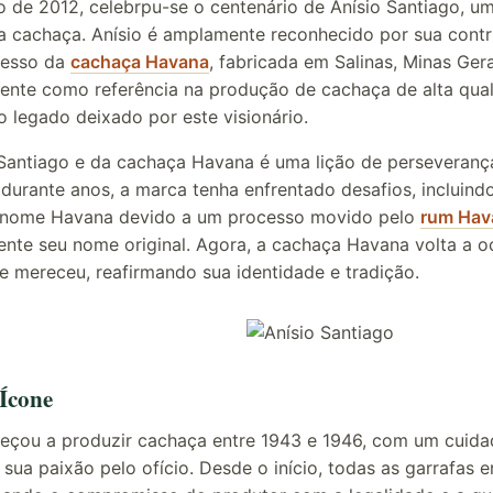
o de 2012, celebrpu-se o centenário de Anísio Santiago, u
 da cachaça. Anísio é amplamente reconhecido por sua contr
cesso da
cachaça Havana
, fabricada em Salinas, Minas Gera
nte como referência na produção de cachaça de alta qua
 legado deixado por este visionário.
o Santiago e da cachaça Havana é uma lição de perseverança
 durante anos, a marca tenha enfrentado desafios, incluind
 o nome Havana devido a um processo movido pelo
rum Hav
nte seu nome original. Agora, a cachaça Havana volta a o
 mereceu, reafirmando sua identidade e tradição.
Ícone
meçou a produzir cachaça entre 1943 e 1946, com um cuid
 sua paixão pelo ofício. Desde o início, todas as garrafa