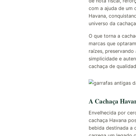
de nota fiscal, ref
com a ajuda de um c
Havana, conquistand
universo da cachaça
O que torna a cachaç
marcas que optaram 
raízes, preservando
simplicidade e aute
cachaça de qualidade
A Cachaça Havan
Envelhecida por cer
cachaça Havana poss
bebida destinada a 
carrega um legado cu