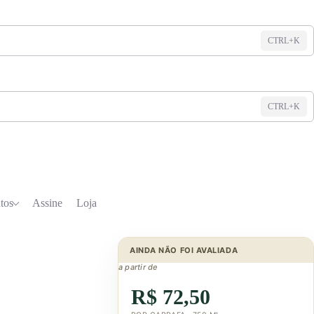
CTRL+K
CTRL+K
tos
Assine
Loja
AINDA NÃO FOI AVALIADA
a partir de
R$ 72,50