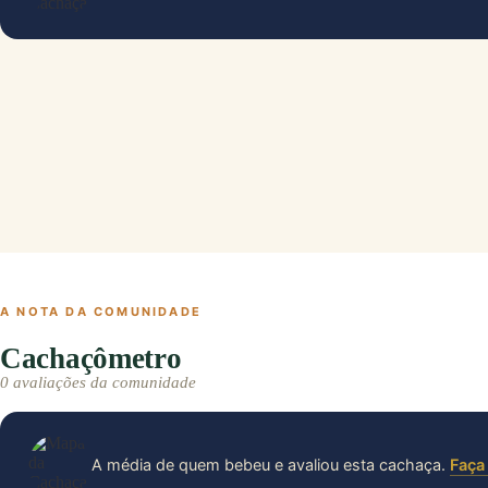
A NOTA DA COMUNIDADE
Cachaçômetro
0 avaliações da comunidade
A média de quem bebeu e avaliou esta cachaça.
Faça