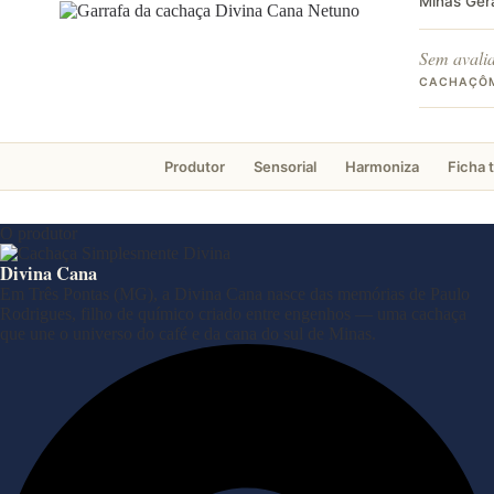
Minas Ger
Sem avali
CACHAÇÔ
Produtor
Sensorial
Harmoniza
Ficha 
O produtor
Divina Cana
Em Três Pontas (MG), a Divina Cana nasce das memórias de Paulo
Rodrigues, filho de químico criado entre engenhos — uma cachaça
que une o universo do café e da cana do sul de Minas.