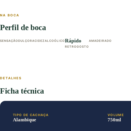
NA BOCA
Perfil de boca
Rápido
SENSAÇÃO
DULÇOR
ACIDEZ
ALCOÓLICO
AMADEIRADO
RETROGOSTO
DETALHES
Ficha técnica
TIPO DE CACHAÇA
VOLUME
Alambique
750ml