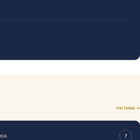
Ver todas →
?
aça.