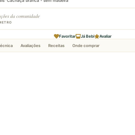
ais
Cachaça branca - sem madeira
·
·
ações da comunidade
METRO
Favoritar
Já Bebi
Avaliar
técnica
Avaliações
Receitas
Onde comprar