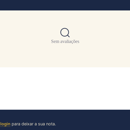
Sem avaliações
 login
para deixar a sua nota.