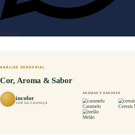
WhatsApp
ANÁLISE SENSORIAL
Cor, Aroma & Sabor
AROMAS E SABORES
incolor
COR DA CACHAÇA
Caramelo
Cereais 
Melão