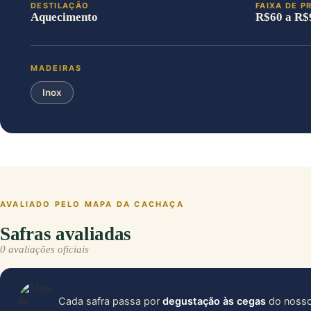
DESTILAÇÃO
FAIXA DE P
Aquecimento
R$60 a R$
MADEIRAS
Inox
AVALIADO PELO MAPA DA CACHAÇA
Safras avaliadas
0 avaliações oficiais
Cada safra passa por
degustação às cegas
do nosso 