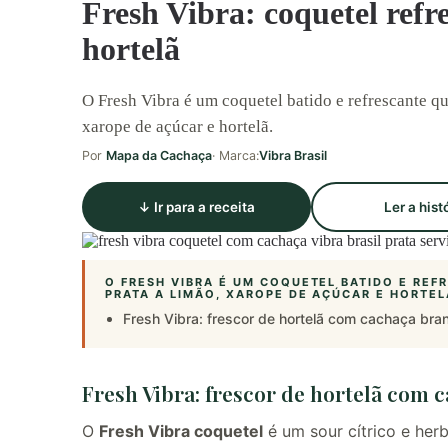
Fresh Vibra: coquetel refr
hortelã
O Fresh Vibra é um coquetel batido e refrescante qu
xarope de açúcar e hortelã.
Por
Mapa da Cachaça
· Marca:
Vibra Brasil
↓ Ir para a receita
Ler a hist
O FRESH VIBRA É UM COQUETEL BATIDO E REF
PRATA A LIMÃO, XAROPE DE AÇÚCAR E HORTEL
Fresh Vibra: frescor de hortelã com cachaça bra
Fresh Vibra: frescor de hortelã com 
O
Fresh Vibra coquetel
é um sour cítrico e her