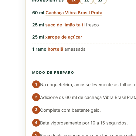
1x
2x
3x
INGREDIENTES
60
ml
Cachaça Vibra Brasil Prata
25
ml
suco de limão taiti
fresco
25
ml
xarope de açúcar
1
ramo
hortelã
amassada
MODO DE PREPARO
Na coqueteleira, amasse levemente as folhas d
Adicione os 60 ml de cachaça Vibra Brasil Prat
Complete com bastante gelo.
Bata vigorosamente por 10 a 15 segundos.
Faça dupla coagem para uma taça coupe gela