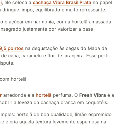
i
, ele coloca a
cachaça Vibra Brasil Prata
no papel
drinque limpo, equilibrado e muito refrescante.
trico e açúcar em harmonia, com a hortelã amassada
nsagrado justamente por valorizar a base
9,5 pontos
na degustação às cegas do Mapa da
 cana, caramelo e flor de laranjeira. Esse perfil
isputa.
r
arredonda e a
hortelã
perfuma. O
Fresh Vibra
é a
cobrir a leveza da cachaça branca em coquetéis.
imples: hortelã de boa qualidade, limão espremido
ue e cria aquela textura levemente espumosa na