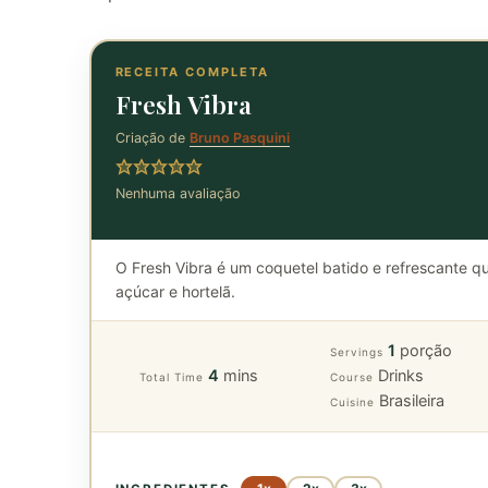
RECEITA COMPLETA
Fresh Vibra
Criação de
Bruno Pasquini
Nenhuma avaliação
O Fresh Vibra é um coquetel batido e refrescante q
açúcar e hortelã.
1
porção
Servings
minutes
4
mins
Drinks
Total Time
Course
Brasileira
Cuisine