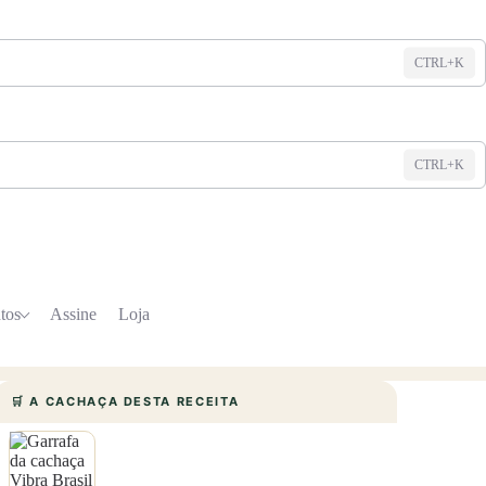
CTRL+K
CTRL+K
tos
Assine
Loja
🛒 A CACHAÇA DESTA RECEITA