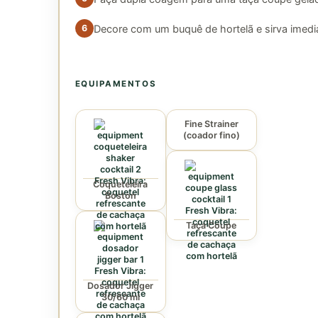
Decore com um buquê de hortelã e sirva imedi
EQUIPAMENTOS
Fine Strainer
(coador fino)
Coqueteleira
Boston
Taça Coupe
Dosador Jigger
30/60 ml