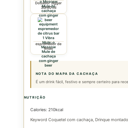
Dosador Jigger
30/60 ml
espremedor de
limão
NOTA DO MAPA DA CACHAÇA
É um drink fácil, festivo e sempre certeiro para rec
NUTRIÇÃO
Calories:
210
kcal
Keyword
Coquetel com cachaça, Drinque montad