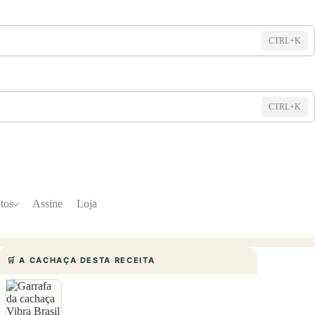
CTRL+K
CTRL+K
tos
Assine
Loja
🛒 A CACHAÇA DESTA RECEITA