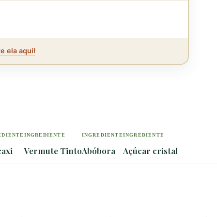
e ela aqui!
EDIENTE
INGREDIENTE
INGREDIENTE
INGREDIENTE
axi
Vermute Tinto
Abóbora
Açúcar cristal