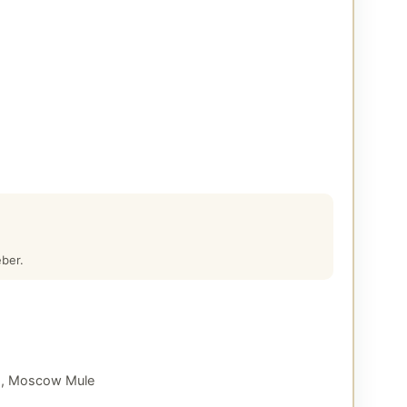
eber.
o, Moscow Mule