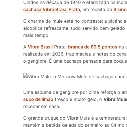
Unidos na década de 1940 e eternizado na icôni
cachaça Vibra Brasil Prata
, em receita de
Bruno
O charme do mule está no contraste: a picânci
alcoólica refrescante, tudo servido bem gelad
mais tempo.
A
Vibra Brasil
Prata,
branca de 89,5 pontos
na 
realizada em 2026, traz maciez e notas de can
o gengibre. É uma cachaça pensada para coqueté
Uma espuma de gengibre por cima reforça o a
suco de limão
fresco e muito gelo, o
Vibra Mul
receber em casa.
O grande truque do Vibra Mule é a temperatura:
mantém a bebida gelada do primeiro ao último g