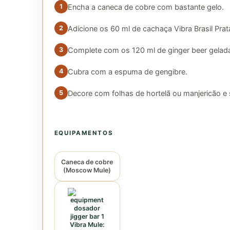
Encha a caneca de cobre com bastante gelo.
Adicione os 60 ml de cachaça Vibra Brasil Prat
Complete com os 120 ml de ginger beer gelada
Cubra com a espuma de gengibre.
Decore com folhas de hortelã ou manjericão e 
EQUIPAMENTOS
Caneca de cobre
(Moscow Mule)