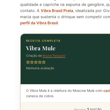
qualidade e capriche na espuma de gengibre, qu
contato. A
Vibra Brasil Prata
, idealizada por G
macia que sustenta o drinque sem competir com
perfil da Vibra Brasil
.
RECEITA COMPLETA
Vibra Mule
Criação de
Bruno Pasquini
Nenhuma avaliação
O Vibra Mule é a releitura do Moscow Mule com
cach
caneca de cobre.
1
porção
Servings