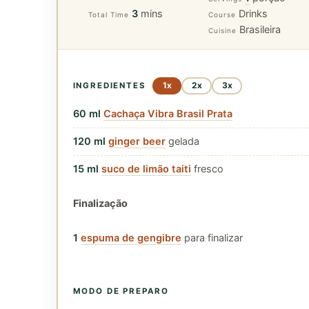
minutes
3
mins
Drinks
Total Time
Course
Brasileira
Cuisine
1x
2x
3x
INGREDIENTES
60
ml
Cachaça Vibra Brasil Prata
120
ml
ginger beer
gelada
15
ml
suco de limão taiti
fresco
Finalização
1
espuma de gengibre
para finalizar
MODO DE PREPARO