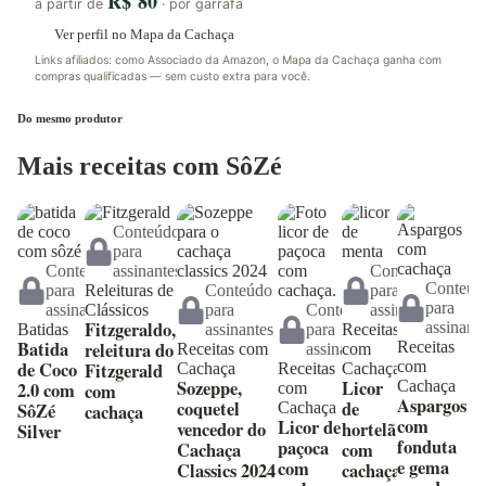
R$ 80
a partir de
· por garrafa
Ver perfil no Mapa da Cachaça
Links afiliados: como Associado da Amazon, o Mapa da Cachaça ganha com
compras qualificadas — sem custo extra para você.
Do mesmo produtor
Mais receitas com SôZé
Conteúdo
para
Conteúdo
assinantes
Conteúdo
Conteúd
para
Releituras de
Conteúdo
para
para
assinantes
Clássicos
para
Conteúdo
assinantes
Fitzgeraldo,
assinant
Batidas
assinantes
para
Receitas
Batida
releitura do
Receitas
Receitas com
assinantes
com
de Coco
com
Fitzgerald
Cachaça
Receitas
Cachaça
Sozeppe,
Licor
Cachaça
2.0 com
com
com
Aspargos
coquetel
de
SôZé
Cachaça
cachaça
com
Licor de
vencedor do
hortelã
Silver
fonduta
paçoca
Cachaça
com
e gema
com
Classics 2024
cachaça