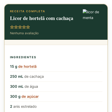
RECEITA COMPLETA
Licor de hortelã com cachaça
Nenhuma avaliação
INGREDIENTES
15
g
de hortelã
250
mL
de cachaça
300
mL
de água
300
g
de açúcar
2
anis estrelado