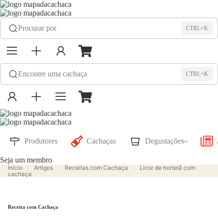
Procurar por
CTRL+K
Encontre uma cachaça
CTRL+K
Produtores
Cachaças
Degustações
Seja um membro
Início
-
Artigos
-
Receitas com Cachaça
-
Licor de hortelã com
cachaça
Receita com Cachaça