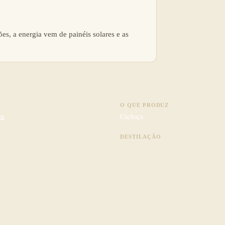
es, a energia vem de painéis solares e as
O QUE PRODUZ
a
Cachaça
DESTILAÇÃO
—