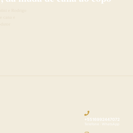
tini e Rodrigo
e cana e
odutor
+5516992447072
Telefone · WhatsApp