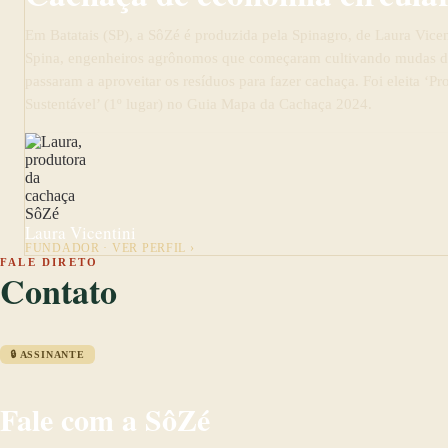
Em Batatais (SP), a SôZé é produzida pela Spinagro, de Laura Vicen
Spina, engenheiros agrônomos que começaram cultivando mudas d
passaram a aproveitar os resíduos para fazer cachaça. Foi eleita ‘Pr
Sustentável’ (1º lugar) no Guia Mapa da Cachaça 2024.
Laura Vicentini
FUNDADOR · VER PERFIL ›
FALE DIRETO
Contato
🔒 ASSINANTE
Fale com a SôZé