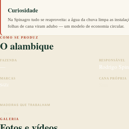
Curiosidade
Na Spinagro tudo se reaproveita: a água da chuva limpa as instalaçõ
folhas de cana viram adubo — um modelo de economia circular.
COMO SE PRODUZ
O alambique
FAZENDA
RESPONSÁVEL
—
Rodrigo Spin
MARCAS
CANA PRÓPRIA
Sim
SôZé
MADEIRAS QUE TRABALHAM
Inox
GALERIA
Fotos e vídeos