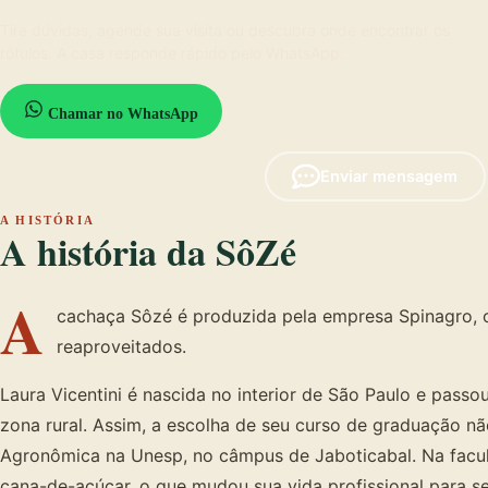
Tire dúvidas, agende sua visita ou descubra onde encontrar os
rótulos. A casa responde rápido pelo WhatsApp.
Chamar no WhatsApp
Enviar mensagem
A HISTÓRIA
A história da SôZé
A
cachaça Sôzé é produzida pela empresa Spinagro, 
reaproveitados.
Laura Vicentini é nascida no interior de São Paulo e passo
zona rural. Assim, a escolha de seu curso de graduação nã
Agronômica na Unesp, no câmpus de Jaboticabal. Na facul
cana-de-açúcar, o que mudou sua vida profissional para se