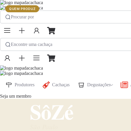
QUEM PRODUZ
Procurar por
Encontre uma cachaça
Produtores
Cachaças
Degustações
Seja um membro
SôZé
São Paulo