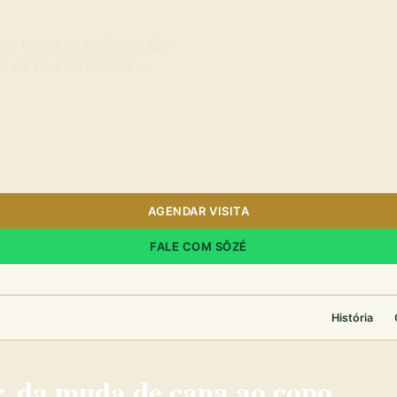
nde todos os resíduos são
al de Laura Vicentini —
AGENDAR VISITA
FALE COM SÔZÉ
História
, da muda de cana ao copo