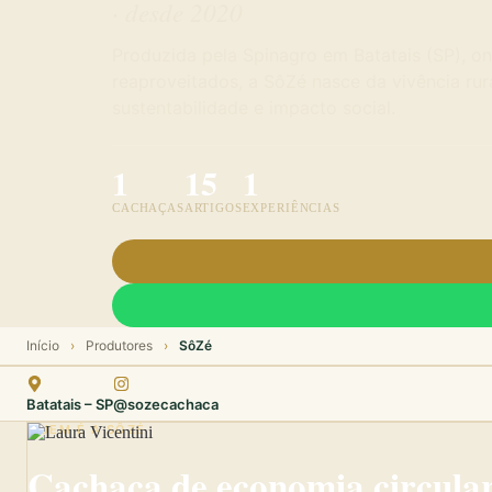
2020
Produzida pela Spinagro em Batatais (SP), o
reaproveitados, a SôZé nasce da vivência rur
sustentabilidade e impacto social.
1
15
1
CACHAÇAS
ARTIGOS
EXPERIÊNCIAS
Início
›
Produtores
›
SôZé
Batatais – SP
@sozecachaca
QUEM É A SÔZÉ
Cachaça de economia circular