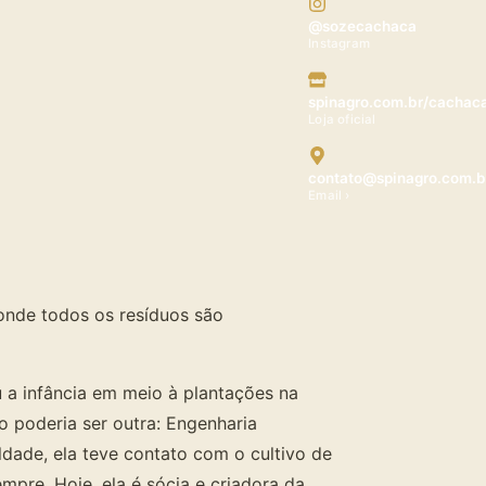
@sozecachaca
Instagram
spinagro.com.br/cachac
Loja oficial
contato@spinagro.com.b
Email ›
onde todos os resíduos são
u a infância em meio à plantações na
o poderia ser outra: Engenharia
dade, ela teve contato com o cultivo de
mpre. Hoje, ela é sócia e criadora da