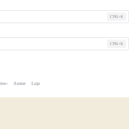
CTRL+K
CTRL+K
tos
Assine
Loja