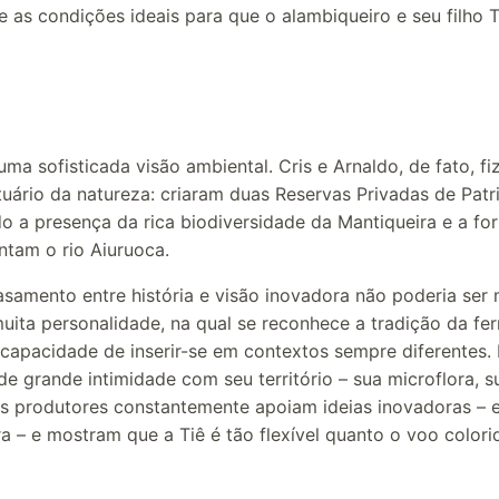
 as condições ideais para que o alambiqueiro e seu filho
a sofisticada visão ambiental. Cris e Arnaldo, de fato, f
uário da natureza: criaram duas Reservas Privadas de Patr
o a presença da rica biodiversidade da Mantiqueira e a f
ntam o rio Aiuruoca.
samento entre história e visão inovadora não poderia ser 
ta personalidade, na qual se reconhece a tradição da fer
apacidade de inserir-se em contextos sempre diferentes. 
de grande intimidade com seu território – sua microflora, 
eus produtores constantemente apoiam ideias inovadoras – 
a – e mostram que a Tiê é tão flexível quanto o voo color