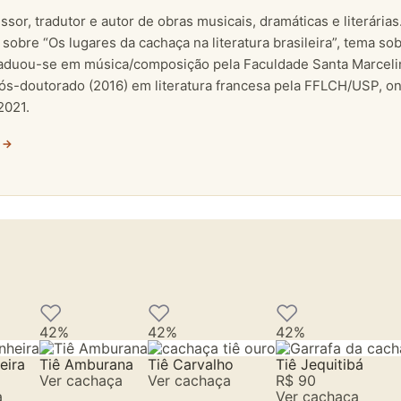
ssor, tradutor e autor de obras musicais, dramáticas e literária
obre “Os lugares da cachaça na literatura brasileira”, tema sob
raduou-se em música/composição pela Faculdade Santa Marceli
ós-doutorado (2016) em literatura francesa pela FFLCH/USP, on
2021.
e →
42%
42%
42%
eira
Tiê Amburana
Tiê Carvalho
Tiê Jequitibá
Ver cachaça
Ver cachaça
R$ 90
a
Ver cachaça