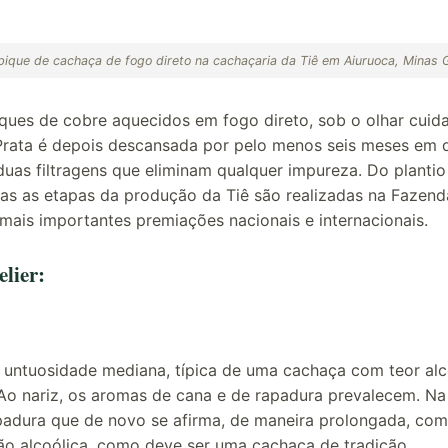
ique de cachaça de fogo direto na cachaçaria da Tiê em Aiuruoca, Minas 
ques de cobre aquecidos em fogo direto, sob o olhar cui
 Prata é depois descansada por pelo menos seis meses em 
duas filtragens que eliminam qualquer impureza. Do planti
as as etapas da produção da Tiê são realizadas na Fazenda
mais importantes premiações nacionais e internacionais.
lier:
untuosidade mediana, típica de uma cachaça com teor alc
e. Ao nariz, os aromas de cana e de rapadura prevalecem. Na
padura que de novo se afirma, de maneira prolongada, com
o alcoólica, como deve ser uma cachaça de tradição.