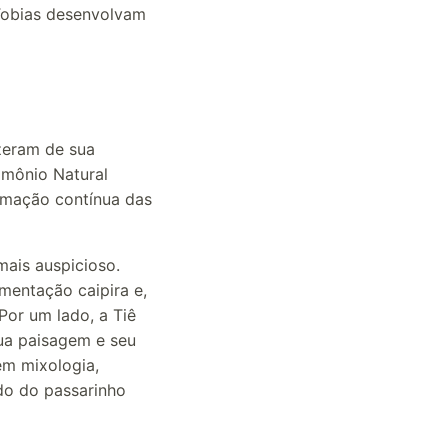
 Tobias desenvolvam
izeram de sua
imônio Natural
ormação contínua das
mais auspicioso.
mentação caipira e,
Por um lado, a Tiê
sua paisagem e seu
em mixologia,
ido do passarinho