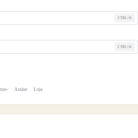
CTRL+K
CTRL+K
tos
Assine
Loja