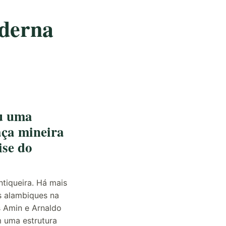
oderna
u uma
aça mineira
ise do
tiqueira. Há mais
s alambiques na
s Amin e Arnaldo
 uma estrutura