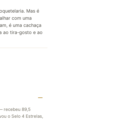
oquetelaria. Mas é
balhar com uma
scam, é uma cachaça
a ao tira-gosto e ao
 — recebeu 89,5
ou o Selo 4 Estrelas,