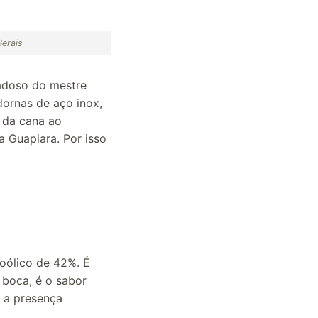
Gerais
dadoso do mestre
dornas de aço inox,
o da cana ao
 Guapiara. Por isso
oólico de 42%. É
 boca, é o sabor
 a presença