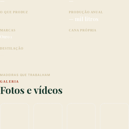
—
—
O QUE PRODUZ
PRODUÇÃO ANUAL
— mil litros
MARCAS
CANA PRÓPRIA
—
Ouro 1
DESTILAÇÃO
—
MADEIRAS QUE TRABALHAM
GALERIA
Fotos e vídeos