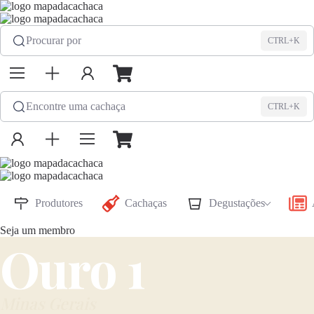
Procurar por
CTRL+K
Encontre uma cachaça
CTRL+K
Produtores
Cachaças
Degustações
Seja um membro
Ouro 1
Minas Gerais