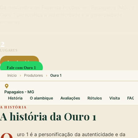
Da deslumbrante Fazenda Poções, em Papagaios (MG), a
Ouro 1 personifica a autenticidade e a generosidade
mineiras.
2
LUGARES
Agendar visita
Fale com Ouro 1
Início
›
Produtores
›
Ouro 1
Papagaios - MG
História
O alambique
Avaliações
Rótulos
Visita
FAQ
A HISTÓRIA
A história da Ouro 1
uro 1 é a personificação da autenticidade e da