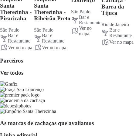
Lourenço
Cachaça -
Santa
Santa
Barra da
Therezinha -
Therezinha -
São Paulo
Tijuca
Bar e
Piracicaba
Ribeirão Preto
Restaurante
Rio de Janeiro
Ver no
São Paulo
São Paulo
Bar e
mapa
Bar e
Bar e
Restaurante
Restaurante
Restaurante
Ver no mapa
Ver no mapa
Ver no mapa
Parceiros
Ver todos
As marcas de cachaças que avaliamos
Linha editorial