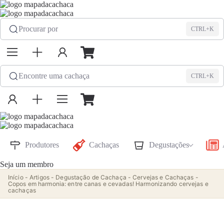
Procurar por
CTRL+K
Encontre uma cachaça
CTRL+K
Produtores
Cachaças
Degustações
Seja um membro
Início
-
Artigos
-
Degustação de Cachaça
-
Cervejas e Cachaças
-
Copos em harmonia: entre canas e cevadas! Harmonizando cervejas e
cachaças