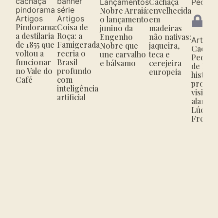
Cachaça
Lançamentos
Nobre Arraiá:
envelhecida
Con
Artigos
Artigos
o lançamento
em
par
Pindorama:
Coisa de
junino da
madeiras
ass
a destilaria
Roça: a
Engenho
não nativas:
Artigo
de 1855 que
Famigerada
Nobre que
jaqueira,
Cachaç
voltou a
recria o
une carvalho
teca e
Pedra 
funcionar
Brasil
e bálsamo
cerejeira
de Para
no Vale do
profundo
europeia
história
Café
com
produç
inteligência
visitaç
artificial
alambi
Lúcio 
Freire