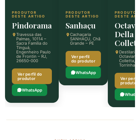
PRODUTOR
PRODUTOR
PRODUTOR
DESTE ARTIGO
DESTE ARTIGO
DESTE ART
Pindorama
Sanhaçu
Octavi
Della
Travessa das
Cachaçaria
Palmas, 10114 –
SANHAÇU, Chã
Collett
Sacra Família do
Grande – PE
Tinguá,
Engenheiro Paulo
Destilaria
de Frontin – RJ,
Octaviano 
Ver perfil
26650-000
Colletta,
do produtor
Torrinha –
WhatsApp
Ver perfil do
produtor
Ver perfil
produtor
WhatsApp
WhatsA